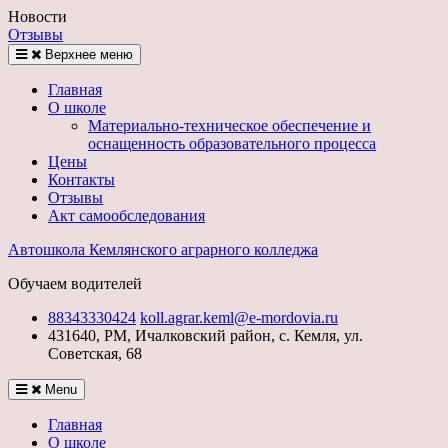
Перейти
Новости
к
Отзывы
контенту
Верхнее меню
Главная
О школе
Материально-техническое обеспечение и
оснащенность образовательного процесса
Цены
Контакты
Отзывы
Акт самообследования
Автошкола Кемлянского аграрного колледжа
Обучаем водителей
88343330424
koll.agrar.keml@e-mordovia.ru
431640, РМ, Ичалковский район, с. Кемля, ул.
Советская, 68
Menu
Главная
О школе